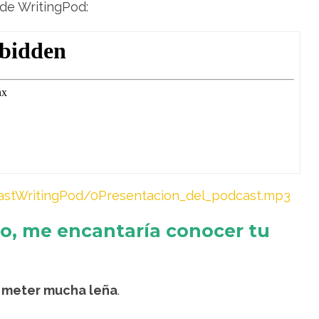
 de WritingPod:
astWritingPod/0Presentacion_del_podcast.mp3
io, me encantaría conocer tu
o meter mucha leña
.